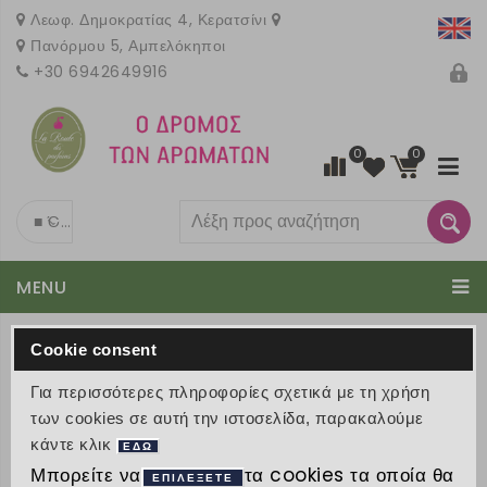
Λεωφ. Δημοκρατίας 4, Κερατσίνι
Πανόρμου 5, Αμπελόκηποι
+30 6942649916
0
0
■ Όλες τις κατηγορίες
Το καλάθι είναι άδειο
MENU
€ 0
Τα καταστήματα " La
Cookie consent
Route des
Για περισσότερες πληροφορίες σχετικά με τη χρήση
των cookies σε αυτή την ιστοσελίδα, παρακαλούμε
parfums"
κάντε κλικ
ΕΔΩ
Μπορείτε να
τα cookies τα οποία θα
ΕΠΙΛΕΞΕΤΕ